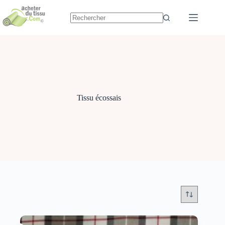
Passer
au
contenu
Tissu écossais