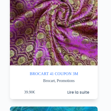
BROCART 41 COUPON 3M
Brocart
,
Promotions
Lire la suite
39.90
€