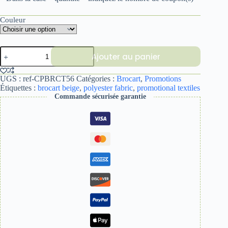
Couleur
quantité
Ajouter au panier
de
BROCART
56
UGS :
ref-CPBRCT56
Catégories :
Brocart
,
Promotions
Étiquettes :
brocart beige
,
polyester fabric
,
promotional textiles
Commande sécurisée garantie