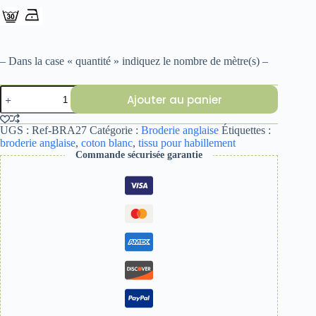
– Dans la case « quantité » indiquez le nombre de mètre(s) –
quantité
Ajouter au panier
de
BRODERIE
ANGLAISE
UGS :
Ref-BRA27
Catégorie :
Broderie anglaise
Étiquettes :
27
broderie anglaise
,
coton blanc
,
tissu pour habillement
Commande sécurisée garantie