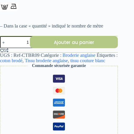
– Dans la case « quantité » indiqué le nombre de mètre
quantité
Ajouter au panier
de
COTON
BRODE
UGS :
Ref-CTBR09
Catégorie :
Broderie anglaise
Étiquettes :
17
coton brodé
,
Tissu broderie anglaise
,
tissu couture blanc
Commande sécurisée garantie