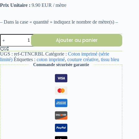
Prix Unitaire :
9.90 EUR / mètre
– Dans la case « quantité » indiquez le nombre de mètre(s) –
quantité
Ajouter au panier
de
COTON
IMPRIME
UGS :
ref-CTNCRBL
Catégorie :
Coton imprimé (série
COEUR
limité)
Étiquettes :
coton imprimé
,
couture créative
,
tissu bleu
BLEU
Commande sécurisée garantie