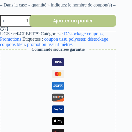
– Dans la case « quantité » indiquez le nombre de coupon(s) –
quantité
Ajouter au panier
de
COUPON
3
UGS :
ref-CPBRT79
Catégories :
Déstockage coupons
,
M
Promotions
Étiquettes :
coupon tissu polyester
,
déstockage
BROCART
coupons bleu
,
promotion tissu 3 mètres
79
Commande sécurisée garantie