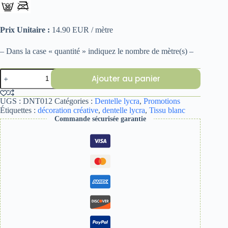
Prix Unitaire :
14.90 EUR / mètre
– Dans la case « quantité » indiquez le nombre de mètre(s) –
quantité
Ajouter au panier
de
DENTELLE
MOTIF
UGS :
DNT012
Catégories :
Dentelle lycra
,
Promotions
CACHEMIRE
Étiquettes :
décoration créative
,
dentelle lycra
,
Tissu blanc
Commande sécurisée garantie