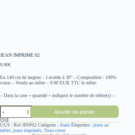
JEAN IMPRIME 02
9.90
€
En 140 cm de largeur – Lavable à 30° – Composition : 100%
coton – Vendu au mètre – 9.90 EUR TTC le mètre
– Dans la case « quantité » indiquez le nombre de mètre(s) –
quantité
Ajouter au panier
de
JEAN
IMPRIME
UGS :
Ref-JINP02
Catégorie :
Jeans
Étiquettes :
jeans au
02
mètre
,
jeans imprimés
,
Tissu coton