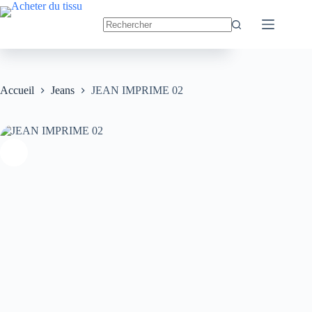
Passer
au
JEAN IMPRIME 02
Ajouter au panier
contenu
9.90
€
Accueil
Jeans
JEAN IMPRIME 02