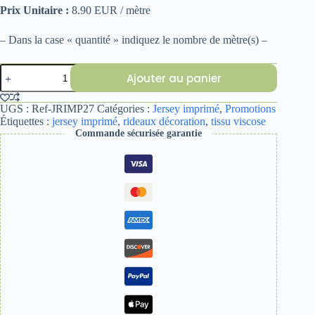
Prix Unitaire :
8.90 EUR / mètre
– Dans la case « quantité » indiquez le nombre de mètre(s) –
quantité
Ajouter au panier
de
JERSEY
IMPRIME
UGS :
Ref-JRIMP27
Catégories :
Jersey imprimé
,
Promotions
27
Étiquettes :
jersey imprimé
,
rideaux décoration
,
tissu viscose
Commande sécurisée garantie