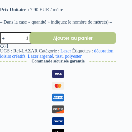
Prix Unitaire :
7.90 EUR / mètre
– Dans la case « quantité » indiquez le nombre de mètre(s) –
quantité
Ajouter au panier
de
LAZER
ARGENT
UGS :
Ref-LAZAR
Catégorie :
Lazer
Étiquettes :
décoration
loisirs créatifs
,
Lazer argenté
,
tissu polyester
Commande sécurisée garantie