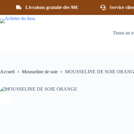
DE
Passer
SOIE
Livraison gratuite dès 98€
Service clie
au
ORANGE
contenu
Tissus au 
Accueil
Mousseline de soie
MOUSSELINE DE SOIE ORAN