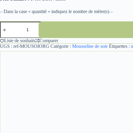
– Dans la case « quantité » indiquez le nombre de mètre(s) –
quantité
de
MOUSSELINE
DE
Liste de souhaits
Comparer
SOIE
UGS :
ref-MOUSOIORG
Catégorie :
Mousseline de soie
Étiquettes :
m
ORANGE