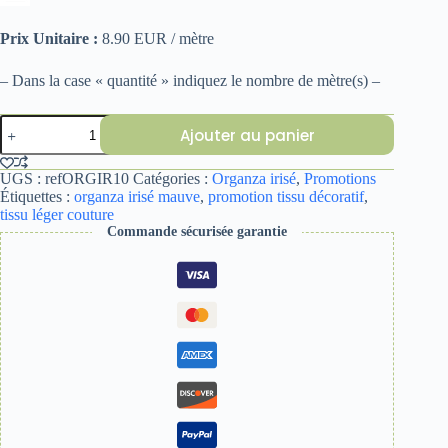
Prix Unitaire :
8.90 EUR / mètre
– Dans la case « quantité » indiquez le nombre de mètre(s) –
quantité
Ajouter au panier
de
ORGANZA
IRISE
UGS :
refORGIR10
Catégories :
Organza irisé
,
Promotions
MAUVE
Étiquettes :
organza irisé mauve
,
promotion tissu décoratif
,
2
tissu léger couture
Commande sécurisée garantie