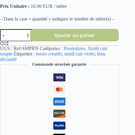
Prix Unitaire :
10.90 EUR / mètre
– Dans la case « quantité » indiquez le nombre de mètre(s) –
quantité
Ajouter au panier
de
SIMILI
CUIR
UGS :
Ref-SMPRN
Catégories :
Promotions
,
Simili cuir
PRUNE
souple
Étiquettes :
loisirs créatifs
,
simili cuir violet
,
tissu
décoratif
Commande sécurisée garantie