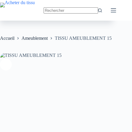
Passer
au
TISSU AMEUBLEMENT 15
Ajouter au panier
contenu
29.90
€
Accueil
Ameublement
TISSU AMEUBLEMENT 15