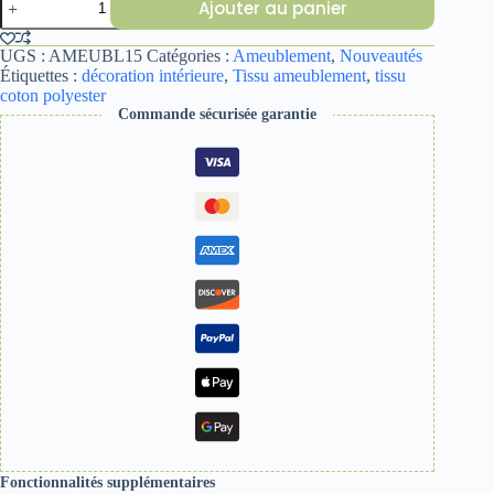
Ajouter au panier
de
TISSU
AMEUBLEMENT
UGS :
AMEUBL15
Catégories :
Ameublement
,
Nouveautés
15
Étiquettes :
décoration intérieure
,
Tissu ameublement
,
tissu
coton polyester
Commande sécurisée garantie
Fonctionnalités supplémentaires