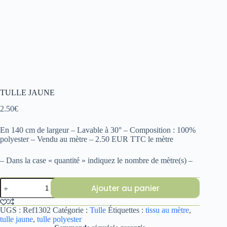
TULLE JAUNE
2.50
€
En 140 cm de largeur – Lavable à 30° – Composition : 100%
polyester – Vendu au mètre – 2.50 EUR TTC le mètre
– Dans la case « quantité » indiquez le nombre de mètre(s) –
quantité
Ajouter au panier
de
TULLE
JAUNE
UGS :
Ref1302
Catégorie :
Tulle
Étiquettes :
tissu au mètre
,
tulle jaune
,
tulle polyester