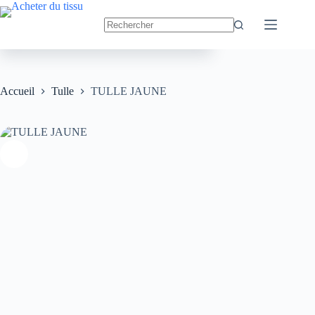
Passer
au
TULLE JAUNE
Ajouter au panier
contenu
2.50
€
Accueil
Tulle
TULLE JAUNE