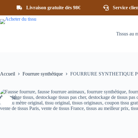
Passer
Livraison gratuite dès 98€
Service clie
au
contenu
Tissus au 
Accueil
Fourrure synthétique
FOURRURE SYNTHETIQUE P
ÉPUISÉ